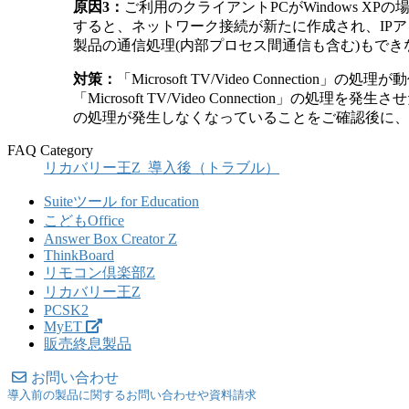
原因3：
ご利用のクライアントPCがWindows XPの場
すると、ネットワーク接続が新たに作成され、IPア
製品の通信処理(内部プロセス間通信も含む)もでき
対策：
「Microsoft TV/Video Conn
「Microsoft TV/Video Connection」の
の処理が発生しなくなっていることをご確認後に、
FAQ Category
リカバリー王Z_導入後（トラブル）
Suiteツール for Education
こどもOffice
Answer Box Creator Z
ThinkBoard
リモコン倶楽部Z
リカバリー王Z
PCSK2
MyET
販売終息製品
お問い合わせ
導入前の製品に関するお問い合わせや資料請求