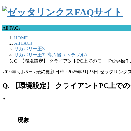
All FAQs
HOME
All FAQs
リカバリー王Z
リカバリー王Z_導入後（トラブル）
Q. 【環境設定】 クライアントPC上でのモード変更操
2019年3月25日
/ 最終更新日時 :
2025年3月25日
ゼッタリンク
Q. 【環境設定】 クライアントPC上
A.
現象