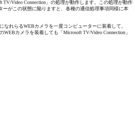
V/Video Connection」の処理が動作します。この処理が動作
ューターがこの状態に陥りますと、各種の通信処理事項同様に本
除し、ご利用になれらるWEBカメラを一度コンピューターに装着して。
メラを装着しても「Microsoft TV/Video Connection」