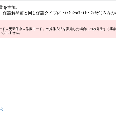
作業を実施。
、保護解除前と同じ保護タイプ(ﾊﾟｰﾃｨｼｮﾝorﾌｧｲﾙ・ﾌｫﾙﾀﾞ
ード→更新保存→修復モード」の操作方法を実施した場合にのみ発生する事
ございません。
求