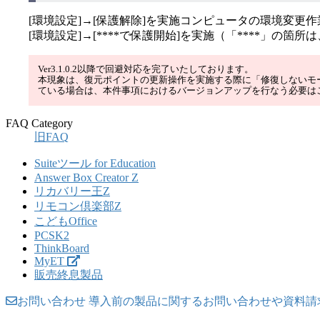
[環境設定]→[保護解除]を実施コンピュータの環境変更
[環境設定]→[****で保護開始]を実施（「****」の箇所は
Ver3.1.0.2以降で回避対応を完了いたしております。
本現象は、復元ポイントの更新操作を実施する際に「修復しないモ
ている場合は、本件事項におけるバージョンアップを行なう必要は
FAQ Category
旧FAQ
Suiteツール for Education
Answer Box Creator Z
リカバリー王Z
リモコン倶楽部Z
こどもOffice
PCSK2
ThinkBoard
MyET
販売終息製品
お問い合わせ
導入前の製品に関するお問い合わせや資料請