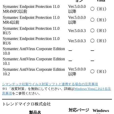
Vista
ョン
Symantec Endpoint Protection 11.0
Ver.5.0.0.0
◯（※1）
MR4MP2以前
以降
Symantec Endpoint Protection 11.0
Ver.5.0.0.0
◯（※1）
MR4以前
以降
Symantec Endpoint Protection 11.0
Ver.5.0.0.3
◯（※1）
RU5
Symantec Endpoint Protection 11.0
Ver.5.0.0.3
◯（※1）
RU6
Symantec AntiVirus Corporate Edition
ー
ー
10.0
Symantec AntiVirus Corporate Edition
ー
ー
10.1
Ver.5.0.0.0
Symantec AntiVirus Corporate Edition
◯（※1）
10.2
以降
シマンテック社製ウイルス対策ソフトと連携する場合の注意事項
※1 「改変対策」を無効にしてください。詳細は
Windows Vistaにおける注
意事項
をご参照ください。
トレンドマイクロ株式会社
対応バージ
Windows
製品名