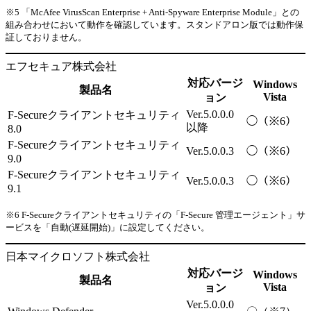
※5 「McAfee VirusScan Enterprise + Anti-Spyware Enterprise Module」との
組み合わせにおいて動作を確認しています。スタンドアロン版では動作保
証しておりません。
エフセキュア株式会社
対応バージ
Windows
製品名
Vista
ョン
Ver.5.0.0.0
F-Secureクライアントセキュリティ
◯（※6）
以降
8.0
F-Secureクライアントセキュリティ
Ver.5.0.0.3
◯（※6）
9.0
F-Secureクライアントセキュリティ
Ver.5.0.0.3
◯（※6）
9.1
※6 F-Secureクライアントセキュリティの「F-Secure 管理エージェント」サ
ービスを「自動(遅延開始)」に設定してください。
日本マイクロソフト株式会社
対応バージ
Windows
製品名
Vista
ョン
Ver.5.0.0.0