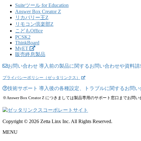
Suiteツール for Education
Answer Box Creator Z
リカバリー王Z
リモコン倶楽部Z
こどもOffice
PCSK2
ThinkBoard
MyET
販売終息製品
お問い合わせ
導入前の製品に関するお問い合わせや資料請
プライバシーポリシー（ゼッタリンクス）
技術サポート
導入後の各種設定、トラブルに関するお問い
※Answer Box Creator Z につきましては製品専用のサポート窓口までお
Copyright © 2026 Zetta Linx Inc. All Rights Reserved.
MENU